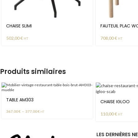
CHAISE SLIMI
FAUTEUIL PLAC 
502,00
€
708,00
€
HT
HT
Produits similaires
TABLE AM303
CHAISE IGLOO
367,00
€
–
377,00
€
HT
110,00
€
HT
LES DERNIÈRES N