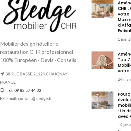
Aména
CHR :
votre
Maximi
d’Affa
Estiva
1 juin 
Mobilier design hôtellerie
restauration CHR professionnel -
Aména
100% Européen - Devis - Conseils
Top 7
Mobil
votre
38 RUE BASSE 21120 CHAIGNAY –
24 mar
FRANCE
Tel: 09 82 57 44 82
Pourqu
Email: contact@sledge.fr
évolu
mobili
: fin 
avec P
14 janv