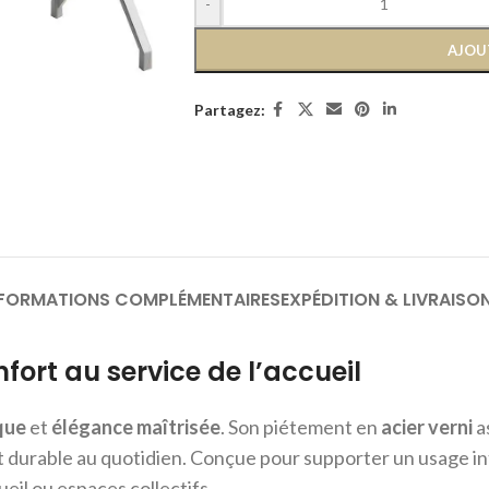
-
AJOU
Partagez:
NFORMATIONS COMPLÉMENTAIRES
EXPÉDITION & LIVRAISO
nfort au service de l’accueil
que
et
élégance maîtrisée
. Son piétement en
acier verni
as
t durable au quotidien. Conçue pour supporter un usage in
cueil ou espaces collectifs.