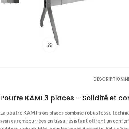
Cliquer pour agrandir
DESCRIPTION
I
Poutre KAMI 3 places – Solidité et co
La
poutre KAMI
trois places combine
robustesse techni
assises rembourrées en
tissu résistant
offrent un confor
fiable et soigné
, idéal pour les zones d’attente, halls d’ac