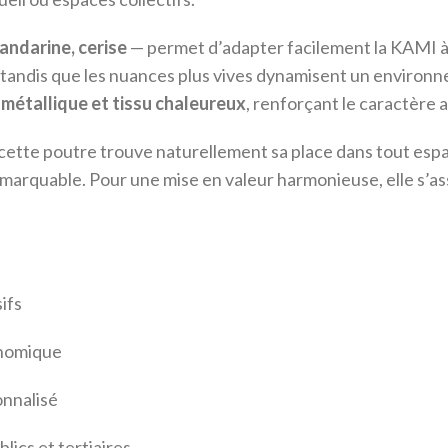
mandarine, cerise
— permet d’adapter facilement la KAMI à
l, tandis que les nuances plus vives dynamisent un envir
 métallique et tissu chaleureux
, renforçant le caractère a
 cette poutre trouve naturellement sa place dans tout espa
remarquable. Pour une mise en valeur harmonieuse, elle s’a
ifs
onomique
onnalisé
ics et tertiaires