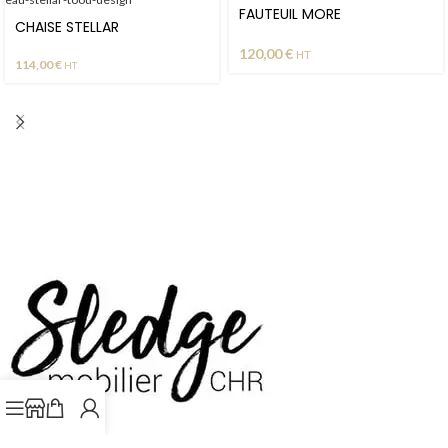
FAUTEUIL MORE
CHAISE STELLAR
120,00
€
HT
114,00
€
HT
Mobilier design hôtellerie restauration CHR