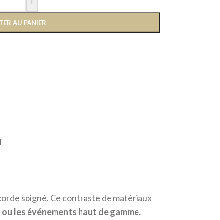
+
TER AU PANIER
N
 corde soigné. Ce contraste de matériaux
el ou les événements haut de gamme.