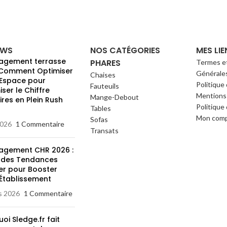
EWS
NOS CATÉGORIES
MES LIE
gement terrasse
PHARES
Termes e
 Comment Optimiser
Générale
Chaises
 Espace pour
Politique
Fauteuils
ser le Chiffre
Mentions 
Mange-Debout
ires en Plein Rush
Politique 
Tables
l
Mon com
Sofas
2026
1 Commentaire
Transats
gement CHR 2026 :
 des Tendances
ier pour Booster
 Établissement
s 2026
1 Commentaire
oi Sledge.fr fait