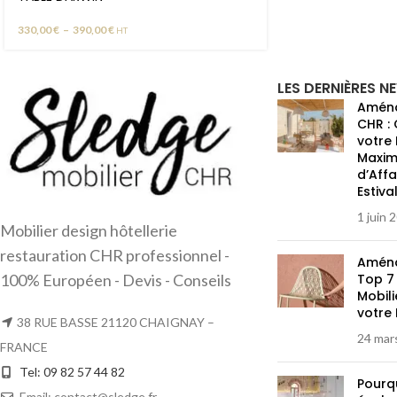
330,00
€
–
390,00
€
HT
LES DERNIÈRES N
Aména
CHR :
votre
Maximi
d’Affa
Estiva
1 juin 
Mobilier design hôtellerie
restauration CHR professionnel -
Aména
100% Européen - Devis - Conseils
Top 7
Mobil
votre
38 RUE BASSE 21120 CHAIGNAY –
24 mar
FRANCE
Tel: 09 82 57 44 82
Pourqu
Email: contact@sledge.fr